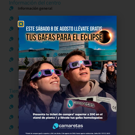
Información del centro
Información general
Directorio de tiendas y Planos
Contacto
Política de Privacidad
Aviso Legal
Política de Cookies
Bases legales Concursos y Promociones
Tiendas
Moda
Hogar y Alimentación
Regalos y Complementos
Ocio y Restauración