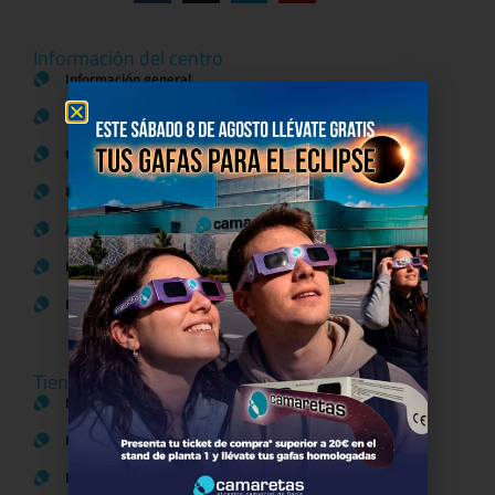
Información del centro
Información general
Directorio de tiendas y Planos
Contacto
Política de Privacidad
Aviso Legal
Política de Cookies
Bases legales Concursos y Promociones
Tiendas
Moda
Hogar y Alimentación
Regalos y Complementos