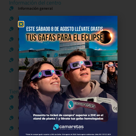
Información del centro
Información general
Directorio de tiendas y Planos
Contacto
Política de Privacidad
Aviso Legal
Política de Cookies
Bases legales Concursos y Promociones
Tiendas
Moda
Hogar y Alimentación
Regalos y Complementos
Ocio y Restauración