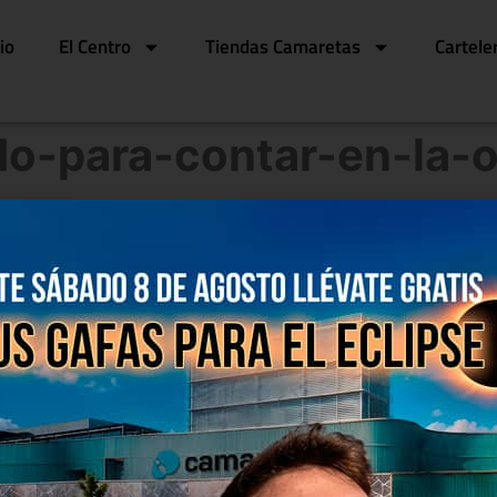
cio
El Centro
Tiendas Camaretas
Cartele
do-para-contar-en-la-