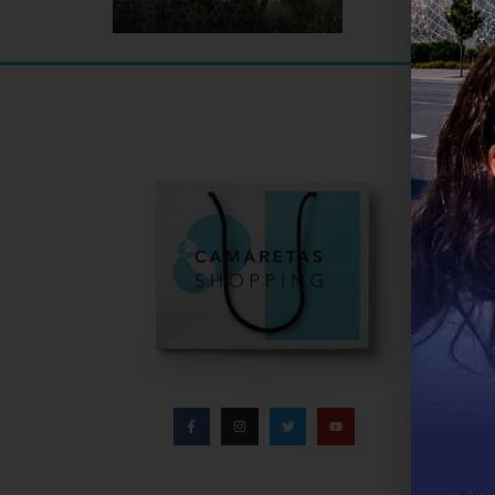
Informa
Infor
Direc
Conta
Políti
Aviso
Polít
Bases