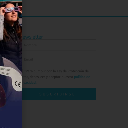
Newsletter
*Para cumplir con la Ley de Protección de
Datos, debes leer y aceptar nuestra
política de
privacidad.
SUSCRIBIRSE