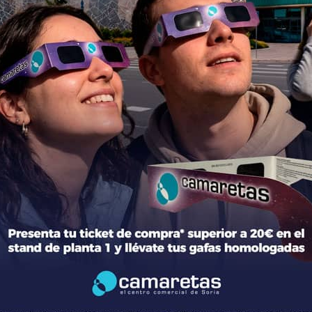
ción del centro
Tiendas
mación general
Moda
torio de tiendas y Planos
Hogar y Alimentación
cto
Regalos y Complementos
ca de Privacidad
Ocio y Restauración
 Legal
Servicios
ica de Cookies
Otros comparativos
 legales Concursos y Promociones