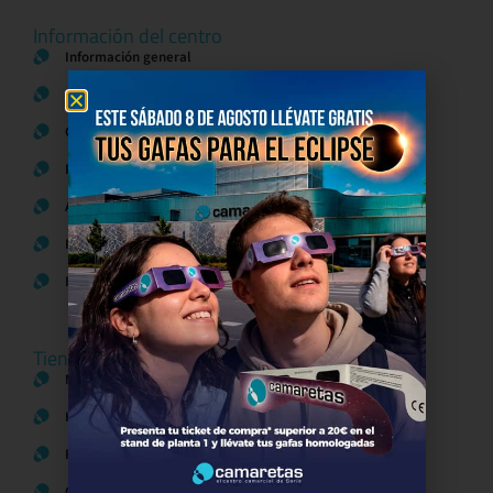
Información del centro
Información general
Directorio de tiendas y Planos
Contacto
Política de Privacidad
Aviso Legal
Política de Cookies
Bases legales Concursos y Promociones
Tiendas
Moda
Hogar y Alimentación
Regalos y Complementos
Ocio y Restauración