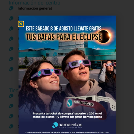
Información del centro
Información general
Directorio de tiendas y Planos
Contacto
Política de Privacidad
Aviso Legal
Política de Cookies
Bases legales Concursos y Promociones
Tiendas
Moda
Hogar y Alimentación
Regalos y Complementos
Ocio y Restauración