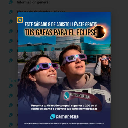
Información general
Directorio de tiendas y Planos
Contacto
Política de Privacidad
Aviso Legal
Política de Cookies
Bases legales Concursos y Promociones
Tiendas
Moda
Hogar y Alimentación
Regalos y Complementos
Ocio y Restauración
Servicios