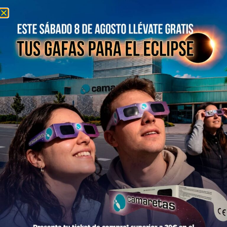
Información del centro
Información general
Directorio de tiendas y Planos
Contacto
Política de Privacidad
Aviso Legal
Política de Cookies
Bases legales Concursos y Promociones
Tiendas
Moda
Hogar y Alimentación
Regalos y Complementos