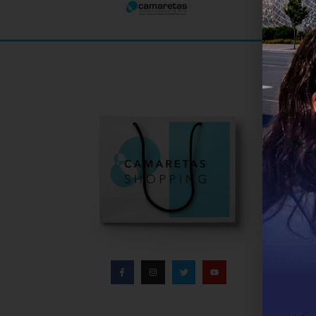
Informa
Infor
Direc
Conta
Políti
Aviso
Polít
Bases