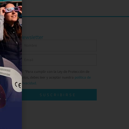
Newsletter
*Para cumplir con la Ley de Protección de
Datos, debes leer y aceptar nuestra
política de
privacidad.
SUSCRIBIRSE