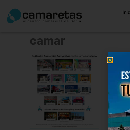
Ini
camar