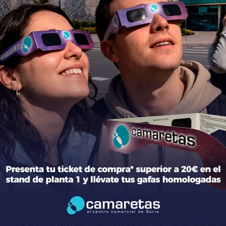
ción del centro
Tiendas
mación general
Moda
torio de tiendas y Planos
Hogar y Alimentación
cto
Regalos y Complementos
ca de Privacidad
Ocio y Restauración
 Legal
Servicios
ica de Cookies
Otros comparativos
 legales Concursos y Promociones