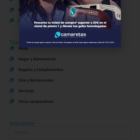
Política de Cookies
Bases legales Concursos y Promociones
Tiendas
Moda
Hogar y Alimentación
Regalos y Complementos
Ocio y Restauración
Servicios
Otros comparativos
Newsletter