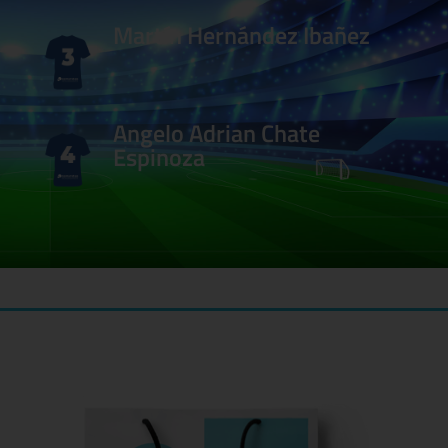
Martín Hernández Ibañez
Angelo Adrian Chate
Espinoza