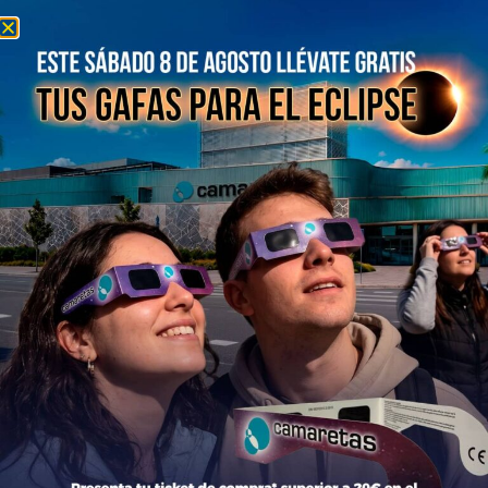
Información del centro
Información general
Directorio de tiendas y Planos
Contacto
Política de Privacidad
Aviso Legal
Política de Cookies
Bases legales Concursos y Promociones
Tiendas
Moda
Hogar y Alimentación
Regalos y Complementos