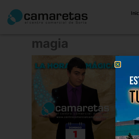
Ini
magia