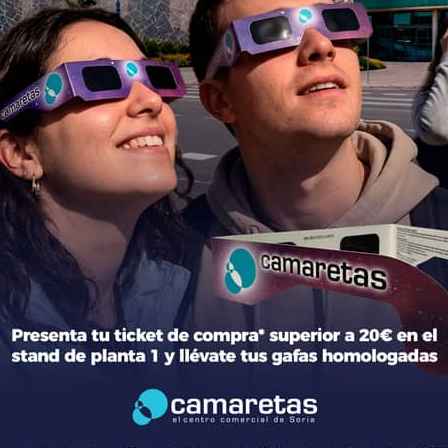
ción del centro
Tiendas
mación general
Moda
torio de tiendas y Planos
Hogar y Alimentación
cto
Regalos y Complementos
ca de Privacidad
Ocio y Restauración
 Legal
Servicios
ica de Cookies
Otros comparativos
 legales Concursos y Promociones