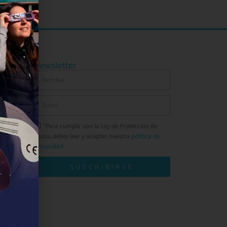
Newsletter
*Para cumplir con la Ley de Protección de
Datos, debes leer y aceptar nuestra
política de
privacidad.
SUSCRIBIRSE