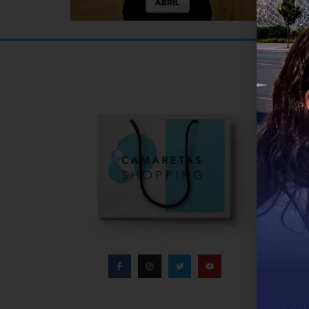
Informa
Infor
Direc
Conta
Políti
Aviso
Polít
Bases