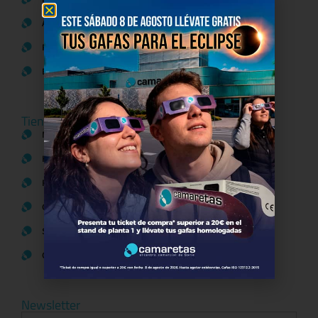
Aviso Legal
Política de Cookies
Bases legales Concursos y Promociones
Tiendas
Moda
Hogar y Alimentación
Regalos y Complementos
Ocio y Restauración
Servicios
Otros comparativos
Newsletter