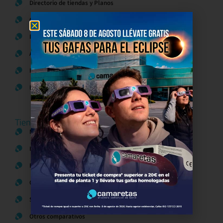
Directorio de tiendas y Planos
Contacto
Política de Privacidad
Aviso Legal
Política de Cookies
Bases legales Concursos y Promociones
Tiendas
Moda
Hogar y Alimentación
Regalos y Complementos
Ocio y Restauración
Servicios
Otros comparativos