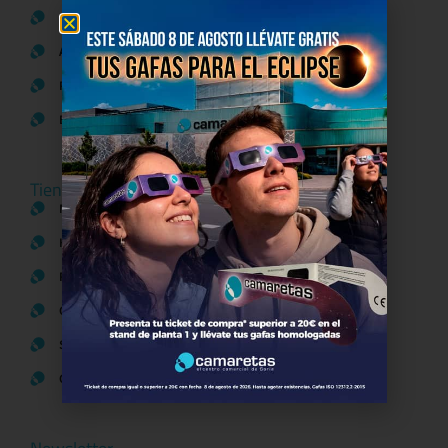
Política de Privacidad
Aviso Legal
Política de Cookies
Bases legales Concursos y Promociones
Tiendas
Moda
Hogar y Alimentación
Regalos y Complementos
Ocio y Restauración
Servicios
Otros comparativos