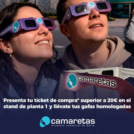
ción del centro
Tiendas
mación general
Moda
torio de tiendas y Planos
Hogar y Alimentación
cto
Regalos y Complementos
ca de Privacidad
Ocio y Restauración
 Legal
Servicios
ica de Cookies
Otros comparativos
 legales Concursos y Promociones