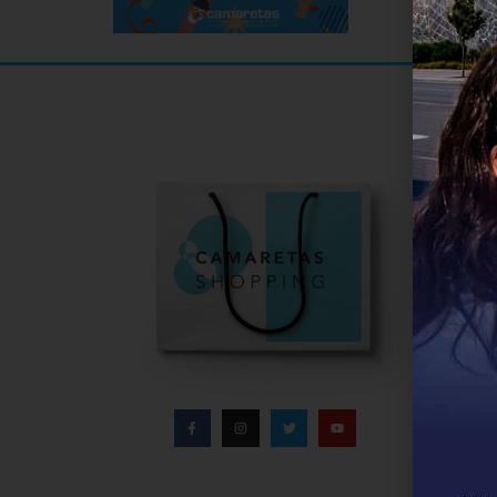
Informa
Infor
Direc
Conta
Políti
Aviso
Polít
Bases