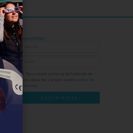
Newsletter
*Para cumplir con la Ley de Protección de
Datos, debes leer y aceptar nuestra
política de
privacidad.
SUSCRIBIRSE