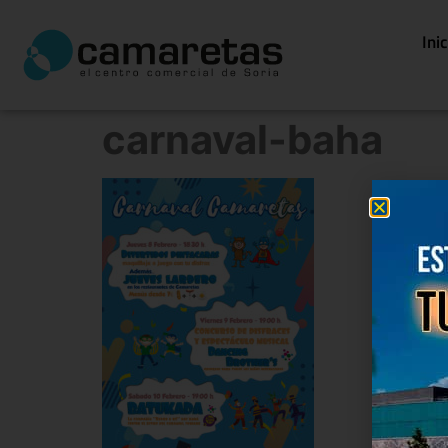
Ini
carnaval-baha