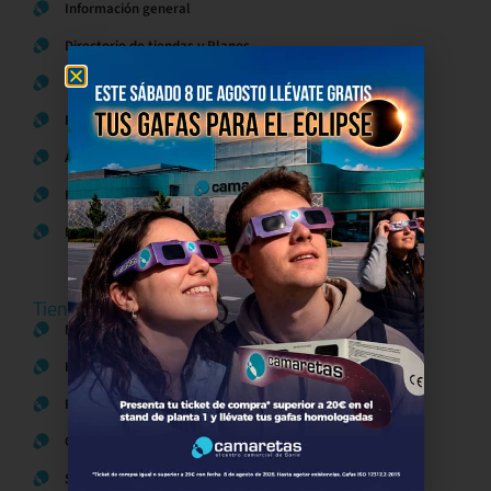
Información general
Directorio de tiendas y Planos
Contacto
Política de Privacidad
Aviso Legal
Política de Cookies
Bases legales Concursos y Promociones
Tiendas
Moda
Hogar y Alimentación
Regalos y Complementos
Ocio y Restauración
Servicios