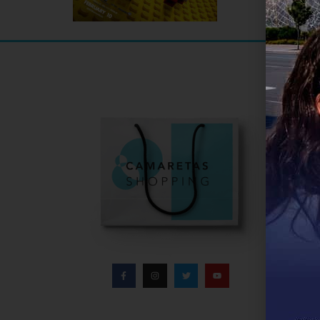
Informa
Infor
Direc
Conta
Políti
Aviso
Polít
Bases