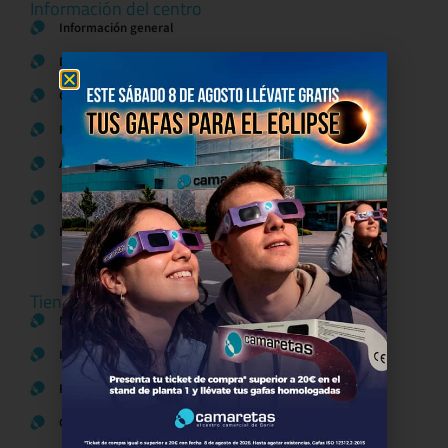
Información del centro
Información general
Directorio de tiendas y Planos
Contacto
Política de Privacidad
Aviso Legal
Política de Cookies
Bases legales Concursos y Promociones
Tiendas
Moda
Hogar y Alimentación
Regalos y Complementos
Ocio y Restauración