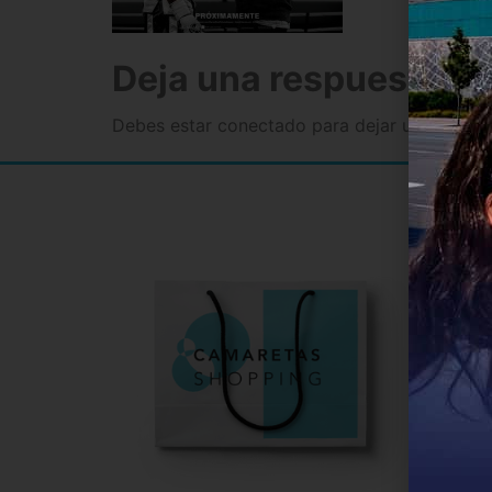
Deja una respuesta
Debes estar conectado para dejar un comenta
Informa
Infor
Direc
Conta
Políti
Aviso
Polít
Bases