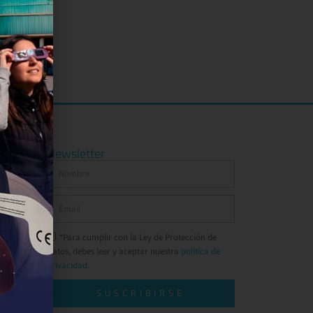
Newsletter
*Para cumplir con la Ley de Protección de
Datos, debes leer y aceptar nuestra
política de
privacidad.
SUSCRIBIRSE