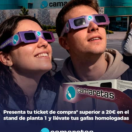
rio.
ción del centro
Tiendas
mación general
Moda
torio de tiendas y Planos
Hogar y Alimentación
cto
Regalos y Complementos
ca de Privacidad
Ocio y Restauración
 Legal
Servicios
ica de Cookies
Otros comparativos
 legales Concursos y Promociones