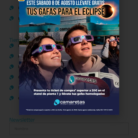
Política de Cookies
Bases legales Concursos y Promociones
Tiendas
Moda
Hogar y Alimentación
Regalos y Complementos
Ocio y Restauración
Servicios
Otros comparativos
Newsletter