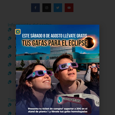
Información del centro
Información general
Directorio de tiendas y Planos
Contacto
Política de Privacidad
Aviso Legal
Política de Cookies
Bases legales Concursos y Promociones
Tiendas
Moda
Hogar y Alimentación