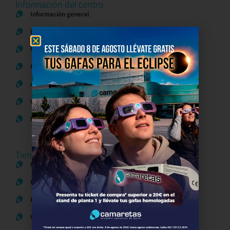
Información del centro
Información general
Directorio de tiendas y Planos
Contacto
Política de Privacidad
Aviso Legal
Política de Cookies
Bases legales Concursos y Promociones
Tiendas
Moda
Hogar y Alimentación
Regalos y Complementos
Ocio y Restauración