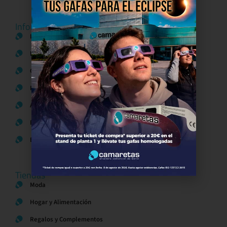
Información del centro
Información general
Directorio de tiendas y Planos
Contacto
Política de Privacidad
Aviso Legal
Política de Cookies
Bases legales Concursos y Promociones
Tiendas
Moda
Hogar y Alimentación
Regalos y Complementos