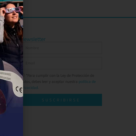
Newsletter
*Para cumplir con la Ley de Protección de
Datos, debes leer y aceptar nuestra
política de
privacidad.
SUSCRIBIRSE