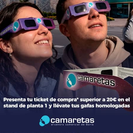
ción del centro
Tiendas
mación general
Moda
torio de tiendas y Planos
Hogar y Alimentación
cto
Regalos y Complementos
ca de Privacidad
Ocio y Restauración
 Legal
Servicios
ica de Cookies
Otros comparativos
 legales Concursos y Promociones