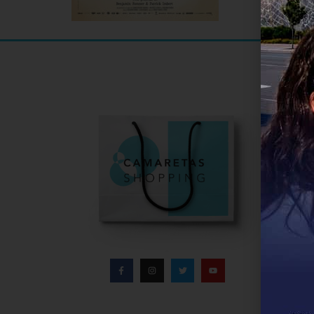
Informa
Infor
Direc
Conta
Políti
Aviso
Polít
Bases