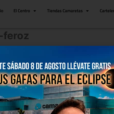
cio
El Centro
Tiendas Camaretas
Cartele
-feroz