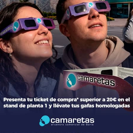
ción del centro
Tiendas
mación general
Moda
torio de tiendas y Planos
Hogar y Alimentación
cto
Regalos y Complementos
ca de Privacidad
Ocio y Restauración
 Legal
Servicios
ica de Cookies
Otros comparativos
 legales Concursos y Promociones