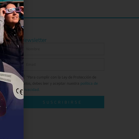
Newsletter
*Para cumplir con la Ley de Protección de
Datos, debes leer y aceptar nuestra
política de
privacidad.
SUSCRIBIRSE