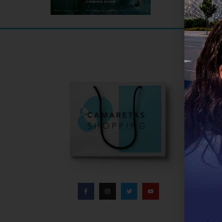
Informa
Infor
Direc
Conta
Políti
Aviso
Polít
Bases