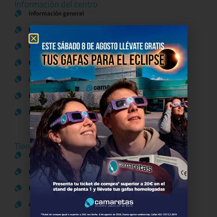
Información del centro
Información general
Directorio de tiendas y Planos
Contacto
Política de Privacidad
Aviso Legal
Política de Cookies
Bases legales Concursos y Promociones
Tiendas
Moda
Hogar y Alimentación
Regalos y Complementos
Ocio y Restauración