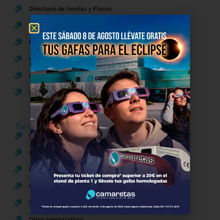
Directorio de tiendas y Planos
Contacto
Política de Privacidad
Aviso Legal
Política de Cookies
Bases legales Concursos y Promociones
Tiendas
Moda
Hogar y Alimentación
Regalos y Complementos
Ocio y Restauración
Servicios
Otros comparativos