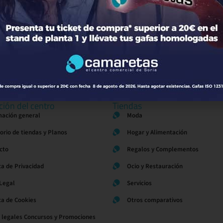
ción del centro
Tiendas
mación general
Moda
torio de tiendas y Planos
Hogar y Alimentación
cto
Regalos y Complementos
ca de Privacidad
Ocio y Restauración
 Legal
Servicios
ica de Cookies
Otros comparativos
 legales Concursos y Promociones