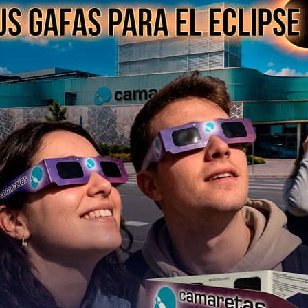
ontrar el Regalo para Mamá.
… por si todavía no lo tienes claro.
en Supelso, un ebook en Hipersimply, unas gafas
 encontrar el regalo perfecto.
 llévate una planta de regalo para
omoción válida hasta agotar existencias.