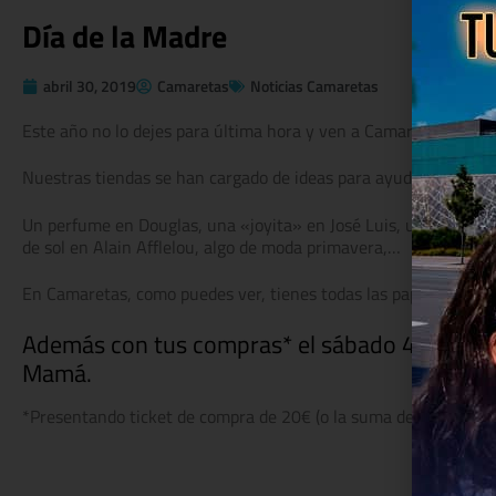
Día de la Madre
abril 30, 2019
Camaretas
Noticias Camaretas
Este año no lo dejes para última hora y ven a Camaretas a enc
Nuestras tiendas se han cargado de ideas para ayudarte a elegir
Un perfume en Douglas, una «joyita» en José Luis, una tablet 
de sol en Alain Afflelou, algo de moda primavera,…
En Camaretas, como puedes ver, tienes todas las papeletas para
Además con tus compras* el sábado 4 de mayo,
Mamá.
*Presentando ticket de compra de 20€ (o la suma de varios). Pr