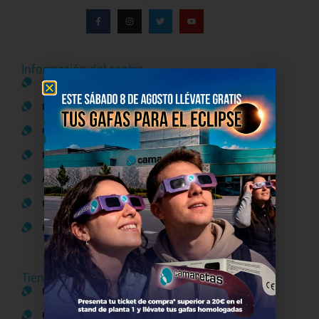
Información del centro
Información general
Directorio de tiendas y Planos
Contacto
Política de Privacidad
Aviso Legal
Política de Cookies
Bases legales Concursos y Promociones
Tiendas
Moda
Hogar y Alimentación