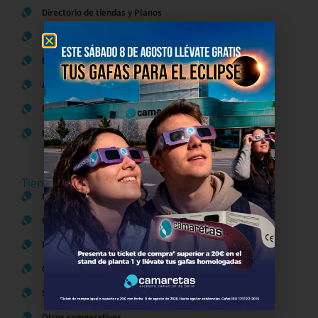
Directorio de tiendas y Planos
Contacto
Política de Privacidad
Aviso Legal
Política de Cookies
Bases legales Concursos y Promociones
Tiendas
Moda
Hogar y Alimentación
Regalos y Complementos
Ocio y Restauración
Servicios
Otros comparativos