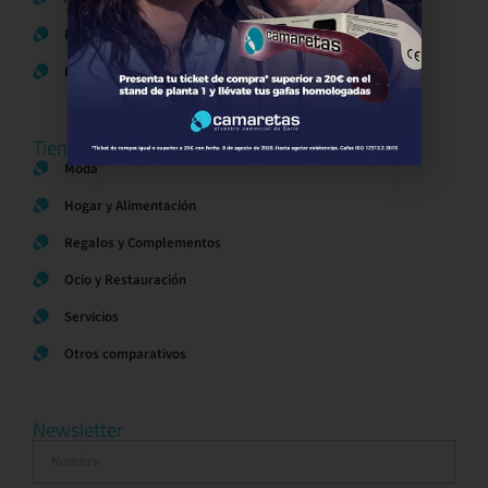
Política de Cookies
Bases legales Concursos y Promociones
Tiendas
Moda
Hogar y Alimentación
Regalos y Complementos
Ocio y Restauración
Servicios
Otros comparativos
Newsletter