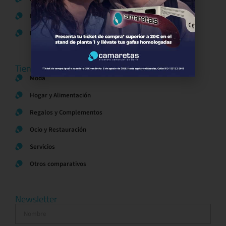
Política de Cookies
Bases legales Concursos y Promociones
Tiendas
Moda
Hogar y Alimentación
Regalos y Complementos
Ocio y Restauración
Servicios
Otros comparativos
Newsletter