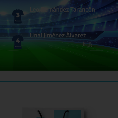
Leo Fernández Tarancón
Unai Jiménez Álvarez