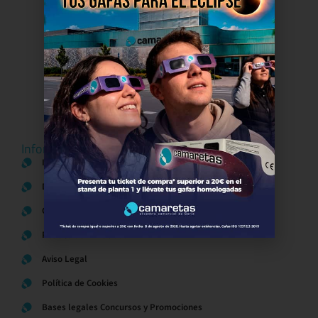
Información del centro
Información general
Directorio de tiendas y Planos
Contacto
Política de Privacidad
Aviso Legal
Política de Cookies
Bases legales Concursos y Promociones