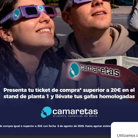
ción del centro
Tiendas
mación general
Moda
torio de tiendas y Planos
Hogar y Alimentación
cto
Regalos y Complementos
ca de Privacidad
Ocio y Restauración
 Legal
Servicios
ica de Cookies
Otros comparativos
 legales Concursos y Promociones
© 2026 CENTRO COMERCIAL CAMARETAS
Utilizamos c