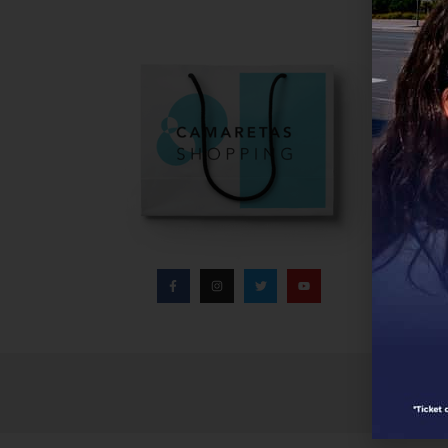
Informa
Infor
Direc
Conta
Políti
Aviso
Polít
Bases