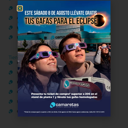
Política de Privacidad
Aviso Legal
Política de Cookies
Bases legales Concursos y Promociones
Tiendas
Moda
Hogar y Alimentación
Regalos y Complementos
Ocio y Restauración
Servicios
Otros comparativos