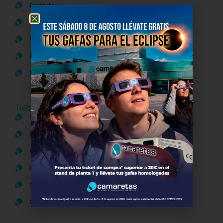
Contacto
Política de Privacidad
Aviso Legal
Política de Cookies
Bases legales Concursos y Promociones
Tiendas
Moda
Hogar y Alimentación
Regalos y Complementos
Ocio y Restauración
Servicios
Otros comparativos