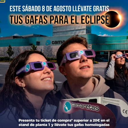
Información general
Directorio de tiendas y Planos
Contacto
Política de Privacidad
Aviso Legal
Política de Cookies
Bases legales Concursos y Promociones
Tiendas
Moda
Hogar y Alimentación
Regalos y Complementos
Ocio y Restauración
Servicios