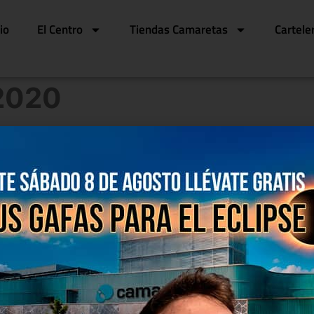
cio
El Centro
Tiendas Camaretas
Cartele
2020