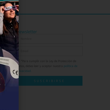
Newsletter
*Para cumplir con la Ley de Protección de
Datos, debes leer y aceptar nuestra
política de
privacidad.
SUSCRIBIRSE