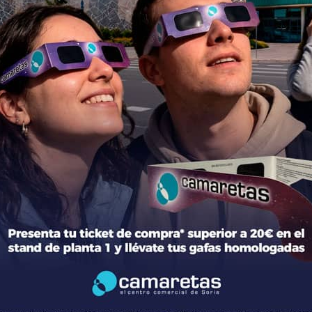
ción del centro
Tiendas
mación general
Moda
torio de tiendas y Planos
Hogar y Alimentación
cto
Regalos y Complementos
ca de Privacidad
Ocio y Restauración
 Legal
Servicios
ica de Cookies
Otros comparativos
 legales Concursos y Promociones