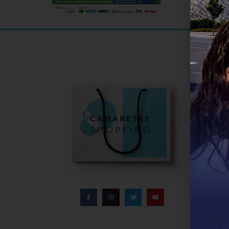
Informa
Infor
Direc
Conta
Políti
Aviso
Polít
Bases