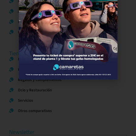
Política de Privacidad
Aviso Legal
Política de Cookies
Bases legales Concursos y Promociones
Tiendas
Moda
Hogar y Alimentación
Regalos y Complementos
Ocio y Restauración
Servicios
Otros comparativos
Newsletter