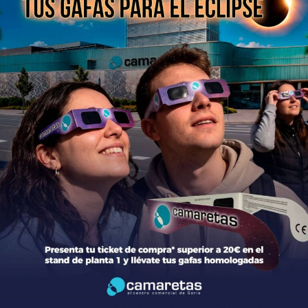
Política de Privacidad
Aviso Legal
Política de Cookies
Bases legales Concursos y Promociones
Tiendas
Moda
Hogar y Alimentación
Regalos y Complementos
Ocio y Restauración
Servicios
Otros comparativos
Newsletter