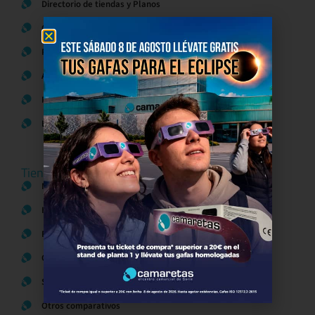
Directorio de tiendas y Planos
Contacto
Política de Privacidad
Aviso Legal
Política de Cookies
Bases legales Concursos y Promociones
Tiendas
Moda
Hogar y Alimentación
Regalos y Complementos
Ocio y Restauración
Servicios
Otros comparativos