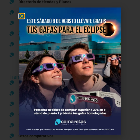
Directorio de tiendas y Planos
Contacto
Política de Privacidad
Aviso Legal
Política de Cookies
Bases legales Concursos y Promociones
Tiendas
Moda
Hogar y Alimentación
Regalos y Complementos
Ocio y Restauración
Servicios
Otros comparativos