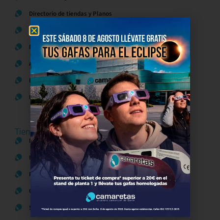
Directorio de tiendas y Planos
Contacto
Política de Privacidad
Aviso Legal
Política de Cookies
Bases legales Concursos y Promociones
Tiendas
Moda
Hogar y Alimentación
Regalos y Complementos
Ocio y Restauración
Servicios