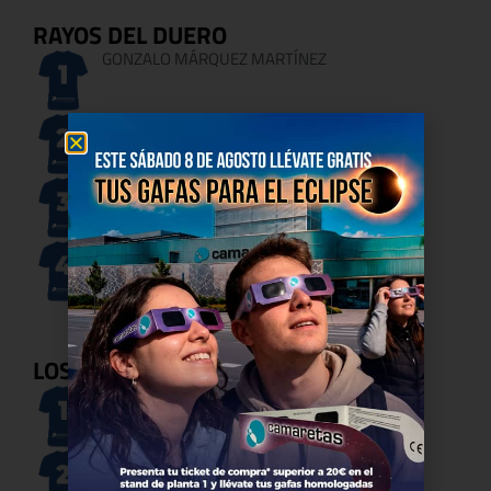
RAYOS DEL DUERO
GONZALO MÁRQUEZ MARTÍNEZ
MARCO LUCA RODRÍGUEZ
MARCOS ALMAJANO SANTA CRUZ
HUGO SÁNCHEZ BERMEJO
LOS TIGRES
MARIO SORIA DUMITRU
BRUNO DE MIGUEL LLORENTE