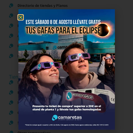
Directorio de tiendas y Planos
Contacto
Política de Privacidad
Aviso Legal
Política de Cookies
Bases legales Concursos y Promociones
Tiendas
Moda
Hogar y Alimentación
Regalos y Complementos
Ocio y Restauración
Servicios
Otros comparativos