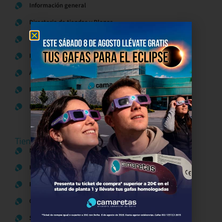
Información general
Directorio de tiendas y Planos
Contacto
Política de Privacidad
Aviso Legal
Política de Cookies
Bases legales Concursos y Promociones
Tiendas
Moda
Hogar y Alimentación
Regalos y Complementos
Ocio y Restauración
Servicios