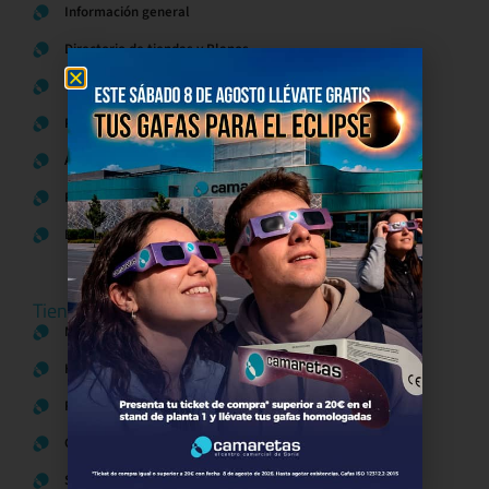
Información general
Directorio de tiendas y Planos
Contacto
Política de Privacidad
Aviso Legal
Política de Cookies
Bases legales Concursos y Promociones
Tiendas
Moda
Hogar y Alimentación
Regalos y Complementos
Ocio y Restauración
Servicios