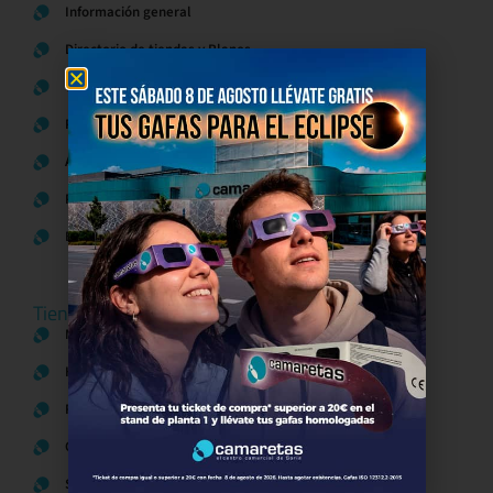
Información general
Directorio de tiendas y Planos
Contacto
Política de Privacidad
Aviso Legal
Política de Cookies
Bases legales Concursos y Promociones
Tiendas
Moda
Hogar y Alimentación
Regalos y Complementos
Ocio y Restauración
Servicios