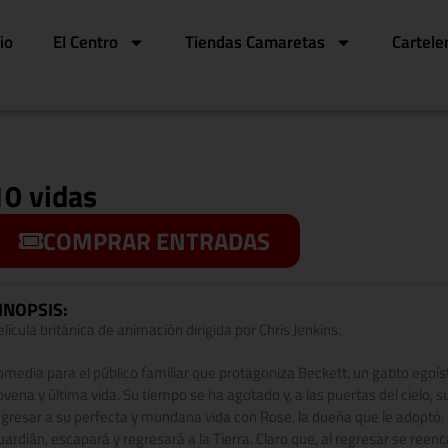
cio
El Centro
Tiendas Camaretas
Cartele
10 vidas
COMPRAR ENTRADAS
INOPSIS:
lícula británica de animación dirigida por Chris Jenkins.
omedia para el público familiar que protagoniza Beckett, un gatito egoí
ovena y última vida. Su tiempo se ha agotado y, a las puertas del cielo, 
egresar a su perfecta y mundana vida con Rose, la dueña que le adoptó
uardián, escapará y regresará a la Tierra. Claro que, al regresar se ree