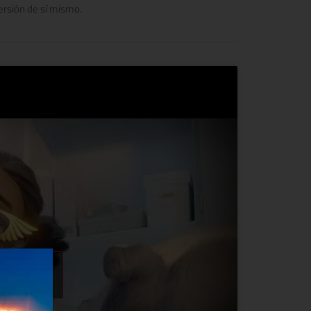
ersión de sí mismo.
okies de
contenido