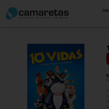
Ini
S
Pe
C
n
r
G