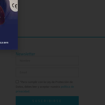
Newsletter
*Para cumplir con la Ley de Protección de
Datos, debes leer y aceptar nuestra
política de
privacidad.
SUSCRIBIRSE