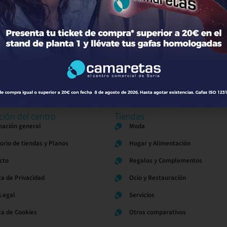
El Cine
de Soria
ción del centro
Tiendas
mación general
Moda
torio de tiendas y Planos
Hogar y Alimentación
cto
Regalos y Complementos
ca de Privacidad
Ocio y Restauración
 Legal
Servicios
ica de Cookies
Otros comparativos