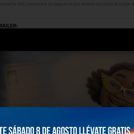
ucaracha. Así, comenzará un viaje en el que deberá encontrar la mejor v
RAILER:
Haz clic para aceptar co
marketing y permitir este 